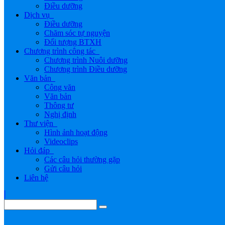
Điều dưỡng
Dịch vụ
Điều dưỡng
Chăm sóc tự nguyện
Đối tượng BTXH
Chương trình công tác
Chương trình Nuôi dưỡng
Chương trình Điều dưỡng
Văn bản
Công văn
Văn bản
Thông tư
Nghị định
Thư viện
Hình ảnh hoạt động
Videoclips
Hỏi đáp
Các câu hỏi thường gặp
Gửi câu hỏi
Liên hệ