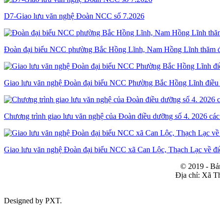
Thời gian đăng: 30/03/2026
D7-Giao lưu văn nghệ Đoàn NCC số 7.2026
lượt xem: 96 | lượt tải:44
QĐ số 18/QĐ-DDNCC&BTXH
Đoàn đại biểu NCC phường Bắc Hồng Lĩnh, Nam Hồng Lĩnh thăm địa
Công khai số liệu dự toán ngân sách năm 2026
Thời gian đăng: 30/03/2026
Giao lưu văn nghệ Đoàn đại biểu NCC Phường Bắc Hồng Lĩnh điều 
lượt xem: 98 | lượt tải:58
QĐ 25/QĐ-DDNCC_BTXH; QĐ 33/QĐ-DDNCC_
Chương trình giao lưu văn nghệ của Đoàn điều dưỡng số 4. 2026 c
Công khai dự toán
Giao lưu văn nghệ Đoàn đại biểu NCC xã Can Lộc, Thạch Lạc về đi
Thời gian đăng: 08/03/2026
© 2019 - Bả
lượt xem: 112 | lượt tải:104
Địa chỉ: Xã T
QĐ số 18/QĐ-DDNCC&BTXH ngày 26/0
Designed by PXT
.
Công khai số liệu dự toán năm 2026