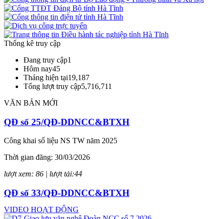
Thống kê truy cập
Đang truy cập
1
Hôm nay
45
Tháng hiện tại
19,187
Tổng lượt truy cập
5,716,711
VĂN BẢN MỚI
QĐ số 25/QĐ-DDNCC&BTXH
Công khai số liệu NS TW năm 2025
Thời gian đăng: 30/03/2026
lượt xem: 86 | lượt tải:44
QĐ số 33/QĐ-DDNCC&BTXH
VIDEO HOẠT ĐỘNG
Công khai số liệu thực hiện NS tỉnh năm 2025