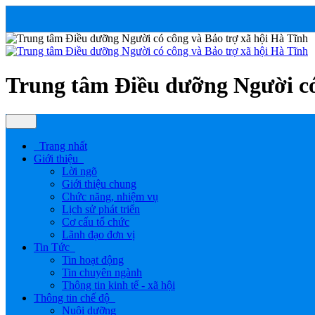
Trung tâm Điều dưỡng Người có
Trang nhất
Giới thiệu
Lời ngõ
Giới thiệu chung
Chức năng, nhiệm vụ
Lịch sử phát triển
Cơ cấu tổ chức
Lãnh đạo đơn vị
Tin Tức
Tin hoạt động
Tin chuyên ngành
Thông tin kinh tế - xã hội
Thông tin chế độ
Nuôi dưỡng