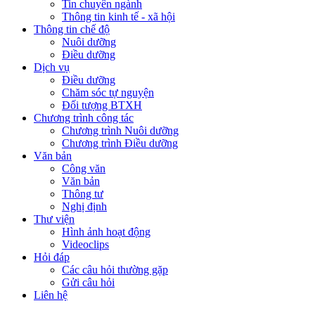
Tin chuyên ngành
Thông tin kinh tế - xã hội
Thông tin chế độ
Nuôi dưỡng
Điều dưỡng
Dịch vụ
Điều dưỡng
Chăm sóc tự nguyện
Đối tượng BTXH
Chương trình công tác
Chương trình Nuôi dưỡng
Chương trình Điều dưỡng
Văn bản
Công văn
Văn bản
Thông tư
Nghị định
Thư viện
Hình ảnh hoạt động
Videoclips
Hỏi đáp
Các câu hỏi thường gặp
Gửi câu hỏi
Liên hệ