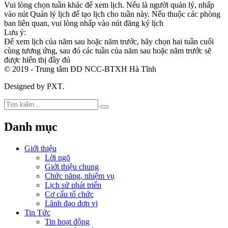
Vui lòng chọn tuần khác để xem lịch. Nếu là người quản lý, nhấp
vào nút Quản lý lịch để tạo lịch cho tuần này. Nếu thuộc các phòng
ban liên quan, vui lòng nhấp vào nút đăng ký lịch
Lưu ý:
Để xem lịch của năm sau hoặc năm trước, hãy chọn hai tuần cuối
cùng tương ứng, sau đó các tuần của năm sau hoặc năm trước sẽ
được hiển thị đầy đủ
© 2019 - Trung tâm ĐD NCC-BTXH Hà Tĩnh
Designed by PXT
.
Danh mục
Giới thiệu
Lời ngõ
Giới thiệu chung
Chức năng, nhiệm vụ
Lịch sử phát triển
Cơ cấu tổ chức
Lãnh đạo đơn vị
Tin Tức
Tin hoạt động