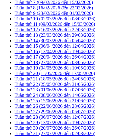
Tuần thứ 7 (09/02/2026 đến 15/02/2026)
Tuần thứ 8 (16/02/2026 đến 22/02/2026)
Tuần thứ 9 (23/02/2026 đến 01/03/2026)
Tuần thứ 10 (02/03/2026 đến 08/03/2026)
Tuần thứ 11 (09/03/2026 đến 15/03/2026)
Tuần thứ 12 (16/03/2026 đến 22/03/2026)
Tuần thứ 13 (23/03/2026 đến 29/03/2026)
Tuần thứ 14 (30/03/2026 đến 05/04/2026)
Tuần thứ 15 (06/04/2026 đến 12/04/2026)
Tuần thứ 16 (13/04/2026 đến 19/04/2026)
Tuần thứ 17 (20/04/2026 đến 26/04/2026)
Tuần thứ 18 (27/04/2026 đến 03/05/2026)
Tuần thứ 19 (04/05/2026 đến 10/05/2026)
Tuần thứ 20 (11/05/2026 đến 17/05/2026)
Tuần thứ 21 (18/05/2026 đến 24/05/2026)
Tuần thứ 22 (25/05/2026 đến 31/05/2026)
Tuần thứ 23 (01/06/2026 đến 07/06/2026)
Tuần thứ 24 (08/06/2026 đến 14/06/2026)
Tuần thứ 25 (15/06/2026 đến 21/06/2026)
Tuần thứ 26 (22/06/2026 đến 28/06/2026)
Tuần thứ 27 (29/06/2026 đến 05/07/2026)
Tuần thứ 28 (06/07/2026 đến 12/07/2026)
Tuần thứ 29 (13/07/2026 đến 19/07/2026)
Tuần thứ 30 (20/07/2026 đến 26/07/2026)
Tuần thứ 31 (27/07/2026 đến 02/08/2026)