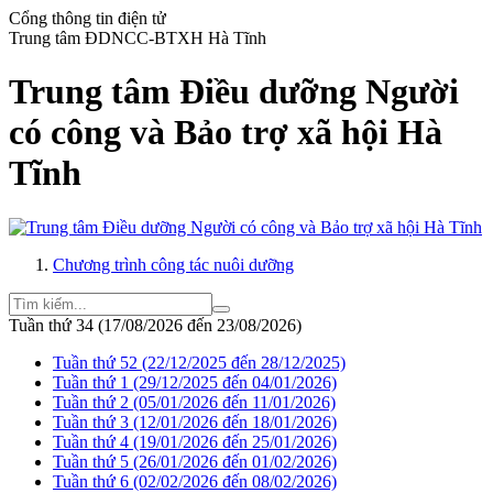
Cổng thông tin điện tử
Trung tâm ĐDNCC-BTXH Hà Tĩnh
Trung tâm Điều dưỡng Người
có công và Bảo trợ xã hội Hà
Tĩnh
Chương trình công tác nuôi dưỡng
Tuần thứ 34 (17/08/2026 đến 23/08/2026)
Tuần thứ 52 (22/12/2025 đến 28/12/2025)
Tuần thứ 1 (29/12/2025 đến 04/01/2026)
Tuần thứ 2 (05/01/2026 đến 11/01/2026)
Tuần thứ 3 (12/01/2026 đến 18/01/2026)
Tuần thứ 4 (19/01/2026 đến 25/01/2026)
Tuần thứ 5 (26/01/2026 đến 01/02/2026)
Tuần thứ 6 (02/02/2026 đến 08/02/2026)