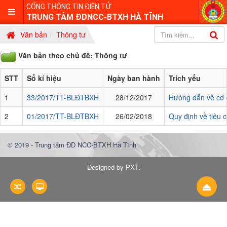
CỔNG THÔNG TIN ĐIỆN TỬ
TRUNG TÂM ĐDNCC-BTXH HÀ TĨNH
Văn bản
Thông tư
Văn bản theo chủ đề: Thông tư
STT
Số kí hiệu
Ngày ban hành
Trích yếu
1
33/2017/TT-BLĐTBXH
28/12/2017
Hướng dẫn về cơ cấ
2
01/2017/TT-BLĐTBXH
26/02/2018
Quy định về tiêu 
© 2019 - Trung tâm ĐD NCC-BTXH Hà Tĩnh
Designed by PXT
.