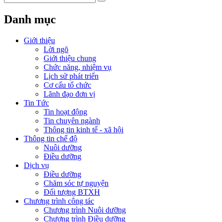
Danh mục
Giới thiệu
Lời ngõ
Giới thiệu chung
Chức năng, nhiệm vụ
Lịch sử phát triển
Cơ cấu tổ chức
Lãnh đạo đơn vị
Tin Tức
Tin hoạt động
Tin chuyên ngành
Thông tin kinh tế - xã hội
Thông tin chế độ
Nuôi dưỡng
Điều dưỡng
Dịch vụ
Điều dưỡng
Chăm sóc tự nguyện
Đối tượng BTXH
Chương trình công tác
Chương trình Nuôi dưỡng
Chương trình Điều dưỡng