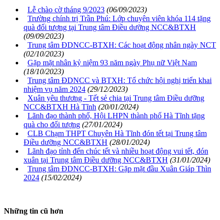
Lễ chào cờ tháng 9/2023
(06/09/2023)
Trường chính trị Trần Phú: Lớp chuyên viên khóa 114 tặng
quà đối tượng tại Trung tâm Điều dưỡng NCC&BTXH
(09/09/2023)
Trung tâm ĐDNCC-BTXH: Các hoạt động nhân ngày NCT
(02/10/2023)
Gặp mặt nhân kỷ niệm 93 năm ngày Phụ nữ Việt Nam
(18/10/2023)
Trung tâm ĐDNCC và BTXH: Tổ chức hội nghị triển khai
nhiệm vụ năm 2024
(29/12/2023)
Xuân yêu thương - Tết sẻ chia tại Trung tâm Điều dưỡng
NCC&BTXH Hà Tĩnh
(20/01/2024)
Lãnh đạo thành phố, Hội LHPN thành phố Hà Tĩnh tặng
quà cho đối tượng
(27/01/2024)
CLB Chạm THPT Chuyên Hà Tĩnh đón tết tại Trung tâm
Điều dưỡng NCC&BTXH
(28/01/2024)
Lãnh đạo tỉnh đến chúc tết và nhiều hoạt động vui tết, đón
xuân tại Trung tâm Điều dưỡng NCC&BTXH
(31/01/2024)
Trung tâm ĐDNCC-BTXH: Gặp mặt đầu Xuân Giáp Thìn
2024
(15/02/2024)
Những tin cũ hơn