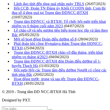
Lãnh đạo tỉnh đến tặng quà nhân ngày TBLS
(26/07/2023)
Hội CCB, Đoàn TN Đảng ủy Khối CCQDN tỉnh, Cụm thi
đua số 4 tặng quà tại Trung tâm ĐDNCC-BTXH
(10/07/2023)
Trung tâm ĐDNCC và BTXH: Tổ chức hội nghị triển khai
nhiệm vụ 6 tháng cuối năm 2023
(04/07/2023)
Lễ chào cờ và nêu gương tiêu biểu trong học tập và làm theo
Bác
(05/05/2023)
Một số hoạt động Đoàn điều dưỡng số 8
(28/04/2023)
Phái đoàn khí công Hymalaya thăm Trung tâm ĐDNCC-
BTXH
(25/04/2023)
Trung tâm ĐDNCC-BTXH chào cờ đầu tháng, triển khai
nhiệm vụ tháng 4/2023
(04/04/2023)
Trung tâm ĐDNCC-BTXH đón Đoàn điều dưỡng số 1-
huyện Thạch Hà
(11/03/2023)
Hội nghị Hội các Trung tâm điều dưỡng Người có công các
tỉnh phía Bắc
(20/02/2023)
Hoạt động trước, trong và sau tết: Trung tâm ĐDNCC-
BTXH
(30/01/2023)
© 2019 - Trung tâm ĐD NCC-BTXH Hà Tĩnh
Designed by PXT
.