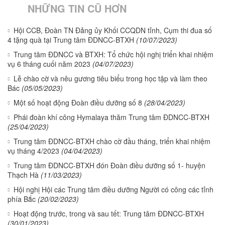
NHỮNG TIN CŨ HƠN
Hội CCB, Đoàn TN Đảng ủy Khối CCQDN tỉnh, Cụm thi đua số
4 tặng quà tại Trung tâm ĐDNCC-BTXH
(10/07/2023)
Trung tâm ĐDNCC và BTXH: Tổ chức hội nghị triển khai nhiệm
vụ 6 tháng cuối năm 2023
(04/07/2023)
Lễ chào cờ và nêu gương tiêu biểu trong học tập và làm theo
Bác
(05/05/2023)
Một số hoạt động Đoàn điều dưỡng số 8
(28/04/2023)
Phái đoàn khí công Hymalaya thăm Trung tâm ĐDNCC-BTXH
(25/04/2023)
Trung tâm ĐDNCC-BTXH chào cờ đầu tháng, triển khai nhiệm
vụ tháng 4/2023
(04/04/2023)
Trung tâm ĐDNCC-BTXH đón Đoàn điều dưỡng số 1- huyện
Thạch Hà
(11/03/2023)
Hội nghị Hội các Trung tâm điều dưỡng Người có công các tỉnh
phía Bắc
(20/02/2023)
Hoạt động trước, trong và sau tết: Trung tâm ĐDNCC-BTXH
(30/01/2023)