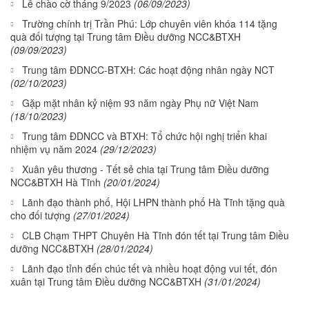
Lễ chào cờ tháng 9/2023
(06/09/2023)
Trường chính trị Trần Phú: Lớp chuyên viên khóa 114 tặng
quà đối tượng tại Trung tâm Điều dưỡng NCC&BTXH
(09/09/2023)
Trung tâm ĐDNCC-BTXH: Các hoạt động nhân ngày NCT
(02/10/2023)
Gặp mặt nhân kỷ niệm 93 năm ngày Phụ nữ Việt Nam
(18/10/2023)
Trung tâm ĐDNCC và BTXH: Tổ chức hội nghị triển khai
nhiệm vụ năm 2024
(29/12/2023)
Xuân yêu thương - Tết sẻ chia tại Trung tâm Điều dưỡng
NCC&BTXH Hà Tĩnh
(20/01/2024)
Lãnh đạo thành phố, Hội LHPN thành phố Hà Tĩnh tặng quà
cho đối tượng
(27/01/2024)
CLB Chạm THPT Chuyên Hà Tĩnh đón tết tại Trung tâm Điều
dưỡng NCC&BTXH
(28/01/2024)
Lãnh đạo tỉnh đến chúc tết và nhiều hoạt động vui tết, đón
xuân tại Trung tâm Điều dưỡng NCC&BTXH
(31/01/2024)