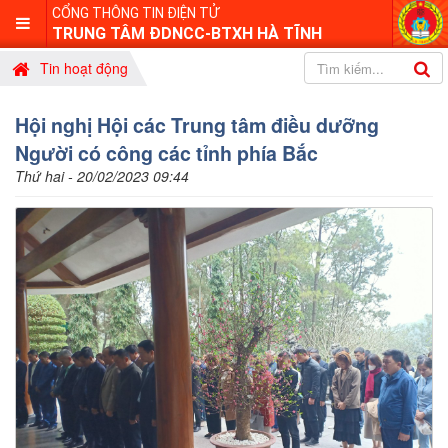
CỔNG THÔNG TIN ĐIỆN TỬ
TRUNG TÂM ĐDNCC-BTXH HÀ TĨNH
Tin hoạt động
Hội nghị Hội các Trung tâm điều dưỡng
Người có công các tỉnh phía Bắc
Thứ hai - 20/02/2023 09:44