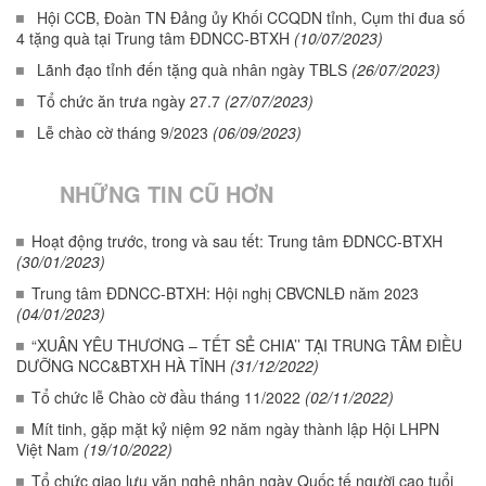
Hội CCB, Đoàn TN Đảng ủy Khối CCQDN tỉnh, Cụm thi đua số
4 tặng quà tại Trung tâm ĐDNCC-BTXH
(10/07/2023)
Lãnh đạo tỉnh đến tặng quà nhân ngày TBLS
(26/07/2023)
Tổ chức ăn trưa ngày 27.7
(27/07/2023)
Lễ chào cờ tháng 9/2023
(06/09/2023)
NHỮNG TIN CŨ HƠN
Hoạt động trước, trong và sau tết: Trung tâm ĐDNCC-BTXH
(30/01/2023)
Trung tâm ĐDNCC-BTXH: Hội nghị CBVCNLĐ năm 2023
(04/01/2023)
“XUÂN YÊU THƯƠNG – TẾT SẺ CHIA’’ TẠI TRUNG TÂM ĐIỀU
DƯỠNG NCC&BTXH HÀ TĨNH
(31/12/2022)
Tổ chức lễ Chào cờ đầu tháng 11/2022
(02/11/2022)
Mít tinh, gặp mặt kỷ niệm 92 năm ngày thành lập Hội LHPN
Việt Nam
(19/10/2022)
Tổ chức giao lưu văn nghệ nhân ngày Quốc tế người cao tuổi