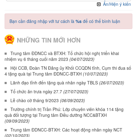
Ẩn/Hiện ý kiến
Bạn cần đăng nhập với tư cách là
%s
để có thể bình luận
NHỮNG TIN MỚI HƠN
Trung tâm ĐDNCC và BTXH: Tổ chức hội nghị triển khai
nhiệm vụ 6 tháng cuối năm 2023
(04/07/2023)
Hội CCB, Đoàn TN Đảng ủy Khối CCQDN tỉnh, Cụm thi đua số
4 tặng quà tại Trung tâm ĐDNCC-BTXH
(10/07/2023)
Lãnh đạo tỉnh đến tặng quà nhân ngày TBLS
(26/07/2023)
Tổ chức ăn trưa ngày 27.7
(27/07/2023)
Lễ chào cờ tháng 9/2023
(06/09/2023)
Trường chính trị Trần Phú: Lớp chuyên viên khóa 114 tặng
quà đối tượng tại Trung tâm Điều dưỡng NCC&BTXH
(09/09/2023)
Trung tâm ĐDNCC-BTXH: Các hoạt động nhân ngày NCT
(02/10/2023)