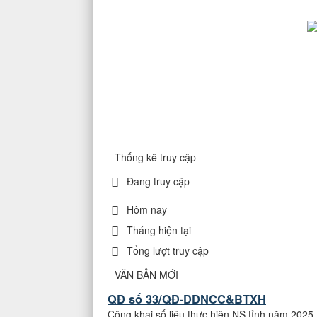
Thống kê truy cập
Đang truy cập
QĐ số 25/QĐ-DDNCC&BTXH
Hôm nay
Công khai số liệu NS TW năm 2025
Thời gian đăng: 30/03/2026
Tháng hiện tại
lượt xem: 86 | lượt tải:44
Tổng lượt truy cập
QĐ số 33/QĐ-DDNCC&BTXH
VĂN BẢN MỚI
Công khai số liệu thực hiện NS tỉnh năm 2025
Thời gian đăng: 30/03/2026
lượt xem: 96 | lượt tải:44