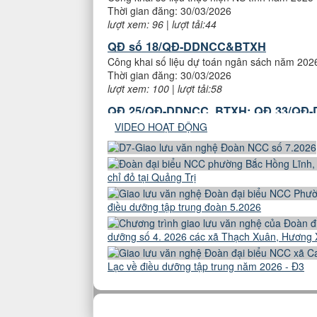
QĐ số 18/QĐ-DDNCC&BTXH
Công khai số liệu dự toán ngân sách năm 202
Thời gian đăng: 30/03/2026
lượt xem: 100 | lượt tải:58
QĐ 25/QĐ-DDNCC_BTXH; QĐ 33/QĐ
Công khai dự toán
Thời gian đăng: 08/03/2026
lượt xem: 112 | lượt tải:104
VIDEO HOẠT ĐỘNG
QĐ số 18/QĐ-DDNCC&BTXH ngày 26/
Công khai số liệu dự toán năm 2026
Thời gian đăng: 26/01/2026
chỉ đỏ tại Quảng Trị
lượt xem: 137 | lượt tải:108
điều dưỡng tập trung đoàn 5.2026
QĐ số 25/QĐ-DDNCC&BTXH
Công khai số liệu NS TW năm 2025
dưỡng số 4. 2026 các xã Thạch Xuân, Hương 
Thời gian đăng: 30/03/2026
lượt xem: 86 | lượt tải:44
Lạc về điều dưỡng tập trung năm 2026 - Đ3
QĐ số 33/QĐ-DDNCC&BTXH
Công khai số liệu thực hiện NS tỉnh năm 2025
Thời gian đăng: 30/03/2026
lượt xem: 96 | lượt tải:44