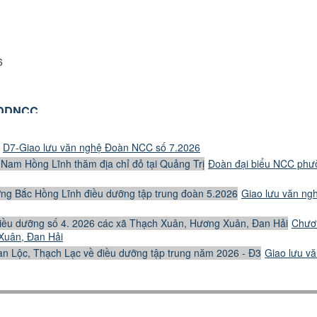
6
-DDNCC_
0
D7-Giao lưu văn nghệ Đoàn NCC số 7.2026
Đoàn đại biểu NCC phư
Giao lưu văn ng
Chươn
Xuân, Đan Hải
Giao lưu v