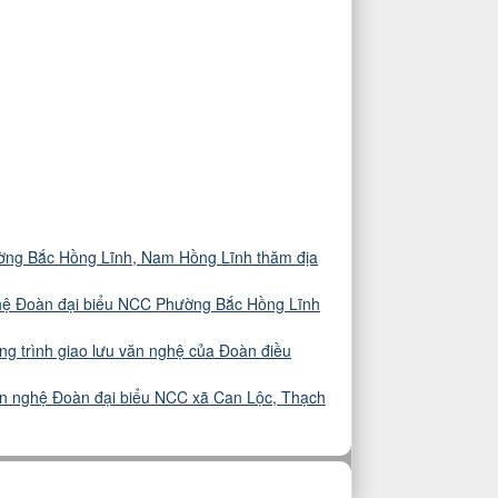
ờng Bắc Hồng Lĩnh, Nam Hồng Lĩnh thăm địa
hệ Đoàn đại biểu NCC Phường Bắc Hồng Lĩnh
g trình giao lưu văn nghệ của Đoàn điều
ăn nghệ Đoàn đại biểu NCC xã Can Lộc, Thạch