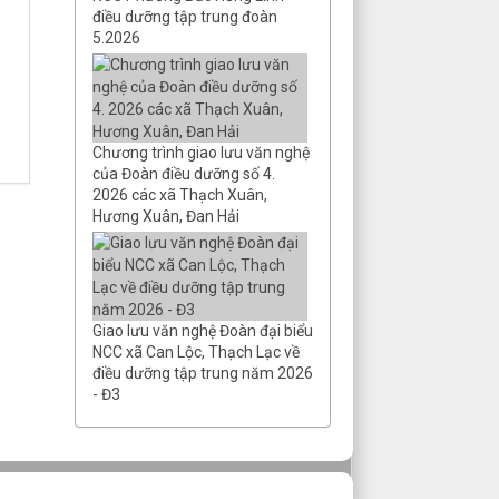
Thời gian đăng: 26/01/2026
điều dưỡng tập trung đoàn
lượt xem: 137 | lượt tải:108
5.2026
QĐ số 25/QĐ-
DDNCC&BTXH
Công khai số liệu NS TW
năm 2025
Chương trình giao lưu văn nghệ
Thời gian đăng: 30/03/2026
của Đoàn điều dưỡng số 4.
lượt xem: 86 | lượt tải:44
2026 các xã Thạch Xuân,
Hương Xuân, Đan Hải
QĐ số 33/QĐ-
DDNCC&BTXH
Công khai số liệu thực hiện
NS tỉnh năm 2025
Thời gian đăng: 30/03/2026
Giao lưu văn nghệ Đoàn đại biểu
lượt xem: 96 | lượt tải:44
NCC xã Can Lộc, Thạch Lạc về
điều dưỡng tập trung năm 2026
QĐ số 18/QĐ-
- Đ3
DDNCC&BTXH
Công khai số liệu dự toán
ngân sách năm 2026
Thời gian đăng: 30/03/2026
lượt xem: 98 | lượt tải:58