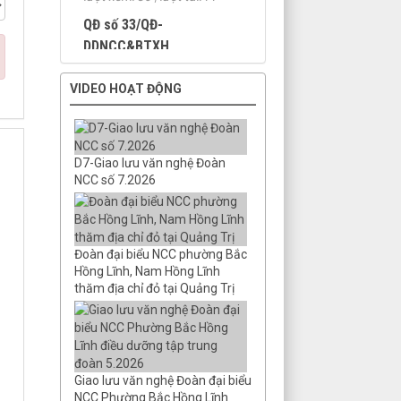
DDNCC&BTXH
Công khai số liệu thực hiện
NS tỉnh năm 2025
Thời gian đăng: 30/03/2026
lượt xem: 96 | lượt tải:44
VIDEO HOẠT ĐỘNG
QĐ số 18/QĐ-
DDNCC&BTXH
Công khai số liệu dự toán
D7-Giao lưu văn nghệ Đoàn
ngân sách năm 2026
NCC số 7.2026
Thời gian đăng: 30/03/2026
lượt xem: 98 | lượt tải:58
QĐ 25/QĐ-DDNCC_BTXH;
QĐ 33/QĐ-DDNCC_
Đoàn đại biểu NCC phường Bắc
Hồng Lĩnh, Nam Hồng Lĩnh
Công khai dự toán
thăm địa chỉ đỏ tại Quảng Trị
Thời gian đăng: 08/03/2026
lượt xem: 112 | lượt tải:104
QĐ số 18/QĐ-
DDNCC&BTXH ngày 26/0
Công khai số liệu dự toán
Giao lưu văn nghệ Đoàn đại biểu
năm 2026
NCC Phường Bắc Hồng Lĩnh