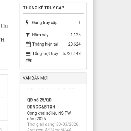
THỐNG KÊ TRUY CẬP
Đang truy cập
1
ị
Hôm nay
1,125
H
Tháng hiện tại
23,624
Tổng lượt truy
5,721,148
cập
VĂN BẢN MỚI
QĐ số 25/QĐ-
DDNCC&BTXH
Công khai số liệu NS TW
năm 2025
Thời gian đăng: 30/03/2026
lượt xem: 86 | lượt tải:44
QĐ số 33/QĐ-