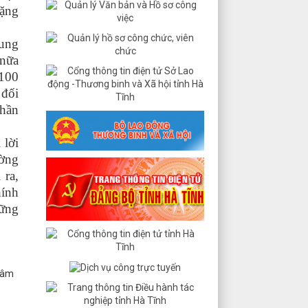
ặng
ung
 nữa
 100
 đối
phần
 lời
ờng
 ra,
hính
hững
tâm