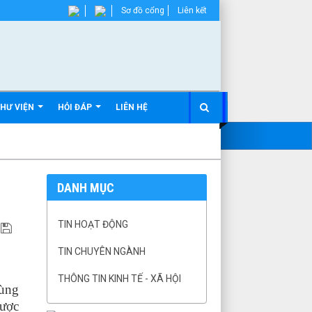
Sơ đồ cổng
Liên kết
HƯ VIỆN
HỎI ĐÁP
LIÊN HỆ
DANH MỤC
TIN HOẠT ĐỘNG
TIN CHUYÊN NGÀNH
THÔNG TIN KINH TẾ - XÃ HỘI
ùng
được