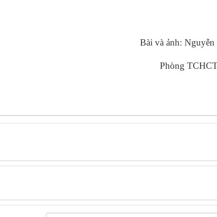
nh: Nguyễn Th
g TCHCT