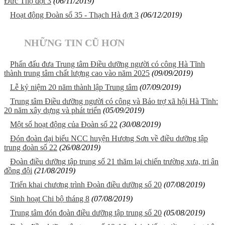
Đức Thọ đợt 3
(06/11/2019)
Hoạt động Đoàn số 35 - Thạch Hà đợt 3
(06/12/2019)
NHỮNG TIN CŨ HƠN
Phấn đấu đưa Trung tâm Điều dưỡng người có công Hà Tĩnh
thành trung tâm chất lượng cao vào năm 2025
(09/09/2019)
Lễ kỷ niệm 20 năm thành lập Trung tâm
(07/09/2019)
Trung tâm Điều dưỡng người có công và Bảo trợ xã hội Hà Tĩnh:
20 năm xây dựng và phát triển
(05/09/2019)
Một số hoạt động của Đoàn số 22
(30/08/2019)
Đón đoàn đại biểu NCC huyện Hương Sơn về điều dưỡng tập
trung đoàn số 22
(26/08/2019)
Đoàn điều dưỡng tập trung số 21 thăm lại chiến trường xưa, tri ân
đồng đội
(21/08/2019)
Triển khai chương trình Đoàn điều dưỡng số 20
(07/08/2019)
Sinh hoạt Chi bộ tháng 8
(07/08/2019)
Trung tâm đón đoàn điều dưỡng tập trung số 20
(05/08/2019)