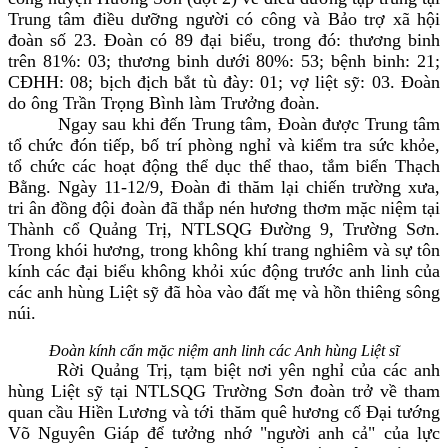
Trung tâm điều dưỡng người có công và Bảo trợ xã hội
đoàn số 23. Đoàn có 89 đại biểu, trong đó: thương binh
trên 81%: 03; thương binh dưới 80%: 53; bệnh binh: 21;
CĐHH: 08; bịch địch bắt tù đày: 01; vợ liệt sỹ: 03. Đoàn
do ông Trần Trọng Bình làm Trưởng đoàn.
Ngay sau khi đến Trung tâm, Đoàn được Trung tâm
tổ chức đón tiếp, bố trí phòng nghỉ và kiểm tra sức khỏe,
tổ chức các hoạt động thể dục thể thao, tắm biển Thạch
Bằng. Ngày 11-12/9, Đoàn đi thăm lại chiến trường xưa,
tri ân đồng đội đoàn đã thắp nén hương thơm mặc niệm tại
Thành cổ Quảng Trị, NTLSQG Đường 9, Trường Sơn.
Trong khói hương, trong không khí trang nghiêm và sự tôn
kính các đại biểu không khỏi xúc động trước anh linh của
các anh hùng Liệt sỹ đã hòa vào đất mẹ và hồn thiêng sông
núi.
Đoàn kính cẩn mặc niệm anh linh các Anh hùng Liệt sĩ
Rời Quảng Trị, tạm biệt nơi yên nghỉ của các anh
hùng Liệt sỹ tại NTLSQG Trường Sơn đoàn trở về tham
quan cầu Hiền Lương và tới thăm quê hương cố Đại tướng
Võ Nguyên Giáp để tưởng nhớ "người anh cả" của lực