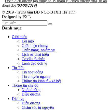
Đoàn điều dưỡng tập trung số 19 thăm lại chiến trường xưa, tri ân
đồng đội
(03/08/2019)
© 2019 - Trung tâm ĐD NCC-BTXH Hà Tĩnh
Designed by PXT
.
Danh mục
Giới thiệu
Lời ngõ
Giới thiệu chung
Chức năng, nhiệm vụ
Lịch sử phát triển
Cơ cấu tổ chức
Lãnh đạo đơn vị
Tin Tức
Tin hoạt động
Tin chuyên ngành
Thông tin kinh tế - xã hội
Thông tin chế độ
Nuôi dưỡng
Điều dưỡng
Dịch vụ
Điều dưỡng
Chăm sóc tự nguyện