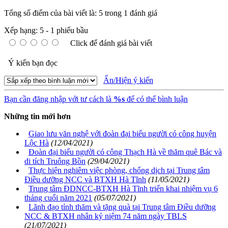
Tổng số điểm của bài viết là: 5 trong 1 đánh giá
Xếp hạng:
5
-
1
phiếu bầu
Click để đánh giá bài viết
Ý kiến bạn đọc
Ẩn/Hiện ý kiến
Bạn cần đăng nhập với tư cách là
%s
để có thể bình luận
Những tin mới hơn
Giao lưu văn nghệ với đoàn đại biểu người có công huyện
Lộc Hà
(12/04/2021)
Đoàn đại biểu người có công Thạch Hà về thăm quê Bác và
di tích Truông Bồn
(29/04/2021)
Thực hiện nghiêm việc phòng, chống dịch tại Trung tâm
Điều dưỡng NCC và BTXH Hà Tĩnh
(11/05/2021)
Trung tâm ĐDNCC-BTXH Hà Tĩnh triển khai nhiệm vụ 6
tháng cuối năm 2021
(05/07/2021)
Lãnh đạo tỉnh thăm và tặng quà tại Trung tâm Điều dưỡng
NCC & BTXH nhân kỷ niệm 74 năm ngày TBLS
(21/07/2021)