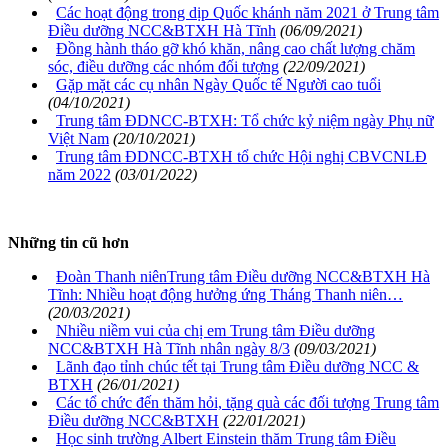
Các hoạt động trong dịp Quốc khánh năm 2021 ở Trung tâm
Điều dưỡng NCC&BTXH Hà Tĩnh
(06/09/2021)
Đồng hành tháo gỡ khó khăn, nâng cao chất lượng chăm
sóc, điều dưỡng các nhóm đối tượng
(22/09/2021)
Gặp mặt các cụ nhân Ngày Quốc tế Người cao tuổi
(04/10/2021)
Trung tâm ĐDNCC-BTXH: Tổ chức kỷ niệm ngày Phụ nữ
Việt Nam
(20/10/2021)
Trung tâm ĐDNCC-BTXH tổ chức Hội nghị CBVCNLĐ
năm 2022
(03/01/2022)
Những tin cũ hơn
Đoàn Thanh niênTrung tâm Điều dưỡng NCC&BTXH Hà
Tĩnh: Nhiều hoạt động hưởng ứng Tháng Thanh niên…
(20/03/2021)
Nhiều niềm vui của chị em Trung tâm Điều dưỡng
NCC&BTXH Hà Tĩnh nhân ngày 8/3
(09/03/2021)
Lãnh đạo tỉnh chúc tết tại Trung tâm Điều dưỡng NCC &
BTXH
(26/01/2021)
Các tổ chức đến thăm hỏi, tặng quà các đối tượng Trung tâm
Điều dưỡng NCC&BTXH
(22/01/2021)
Học sinh trường Albert Einstein thăm Trung tâm Điều