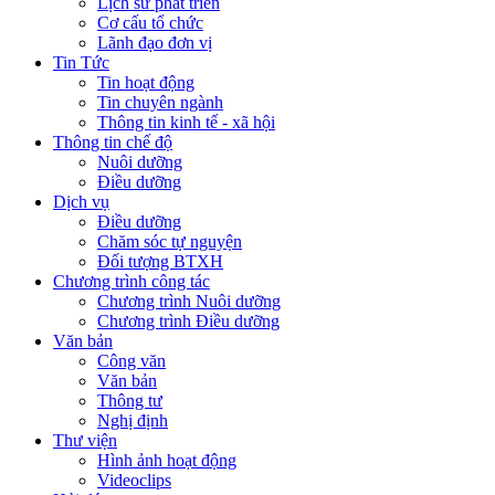
Lịch sử phát triển
Cơ cấu tổ chức
Lãnh đạo đơn vị
Tin Tức
Tin hoạt động
Tin chuyên ngành
Thông tin kinh tế - xã hội
Thông tin chế độ
Nuôi dưỡng
Điều dưỡng
Dịch vụ
Điều dưỡng
Chăm sóc tự nguyện
Đối tượng BTXH
Chương trình công tác
Chương trình Nuôi dưỡng
Chương trình Điều dưỡng
Văn bản
Công văn
Văn bản
Thông tư
Nghị định
Thư viện
Hình ảnh hoạt động
Videoclips