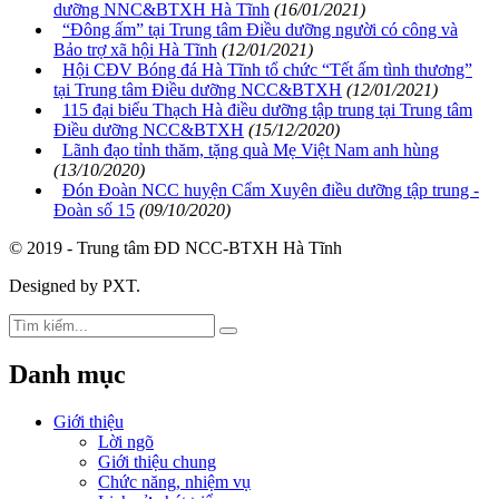
dưỡng NNC&BTXH Hà Tĩnh
(16/01/2021)
“Đông ấm” tại Trung tâm Điều dưỡng người có công và
Bảo trợ xã hội Hà Tĩnh
(12/01/2021)
Hội CĐV Bóng đá Hà Tĩnh tổ chức “Tết ấm tình thương”
tại Trung tâm Điều dưỡng NCC&BTXH
(12/01/2021)
115 đại biểu Thạch Hà điều dưỡng tập trung tại Trung tâm
Điều dưỡng NCC&BTXH
(15/12/2020)
Lãnh đạo tỉnh thăm, tặng quà Mẹ Việt Nam anh hùng
(13/10/2020)
Đón Đoàn NCC huyện Cẩm Xuyên điều dưỡng tập trung -
Đoàn số 15
(09/10/2020)
© 2019 - Trung tâm ĐD NCC-BTXH Hà Tĩnh
Designed by PXT
.
Danh mục
Giới thiệu
Lời ngõ
Giới thiệu chung
Chức năng, nhiệm vụ