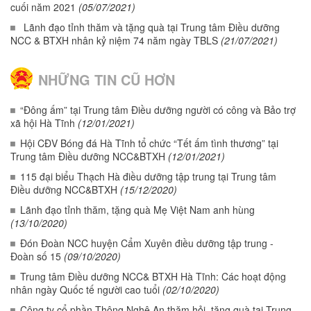
cuối năm 2021
(05/07/2021)
Lãnh đạo tỉnh thăm và tặng quà tại Trung tâm Điều dưỡng
NCC & BTXH nhân kỷ niệm 74 năm ngày TBLS
(21/07/2021)
NHỮNG TIN CŨ HƠN
“Đông ấm” tại Trung tâm Điều dưỡng người có công và Bảo trợ
xã hội Hà Tĩnh
(12/01/2021)
Hội CĐV Bóng đá Hà Tĩnh tổ chức “Tết ấm tình thương” tại
Trung tâm Điều dưỡng NCC&BTXH
(12/01/2021)
115 đại biểu Thạch Hà điều dưỡng tập trung tại Trung tâm
Điều dưỡng NCC&BTXH
(15/12/2020)
Lãnh đạo tỉnh thăm, tặng quà Mẹ Việt Nam anh hùng
(13/10/2020)
Đón Đoàn NCC huyện Cẩm Xuyên điều dưỡng tập trung -
Đoàn số 15
(09/10/2020)
Trung tâm Điều dưỡng NCC& BTXH Hà Tĩnh: Các hoạt động
nhân ngày Quốc tế người cao tuổi
(02/10/2020)
Công ty cổ phần Thông Nghệ An thăm hỏi, tặng quà tại Trung