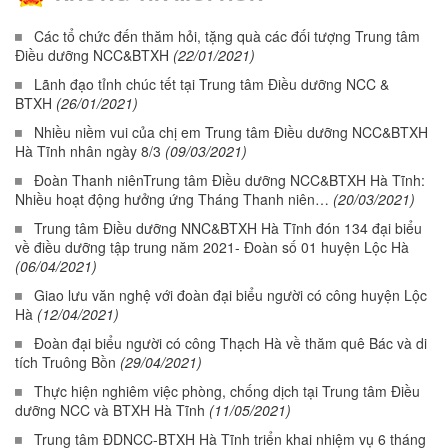
Các tổ chức đến thăm hỏi, tặng quà các đối tượng Trung tâm
Điều dưỡng NCC&BTXH
(22/01/2021)
Lãnh đạo tỉnh chúc tết tại Trung tâm Điều dưỡng NCC &
BTXH
(26/01/2021)
Nhiều niềm vui của chị em Trung tâm Điều dưỡng NCC&BTXH
Hà Tĩnh nhân ngày 8/3
(09/03/2021)
Đoàn Thanh niênTrung tâm Điều dưỡng NCC&BTXH Hà Tĩnh:
Nhiều hoạt động hưởng ứng Tháng Thanh niên…
(20/03/2021)
Trung tâm Điều dưỡng NNC&BTXH Hà Tĩnh đón 134 đại biểu
về điều dưỡng tập trung năm 2021- Đoàn số 01 huyện Lộc Hà
(06/04/2021)
Giao lưu văn nghệ với đoàn đại biểu người có công huyện Lộc
Hà
(12/04/2021)
Đoàn đại biểu người có công Thạch Hà về thăm quê Bác và di
tích Truông Bồn
(29/04/2021)
Thực hiện nghiêm việc phòng, chống dịch tại Trung tâm Điều
dưỡng NCC và BTXH Hà Tĩnh
(11/05/2021)
Trung tâm ĐDNCC-BTXH Hà Tĩnh triển khai nhiệm vụ 6 tháng