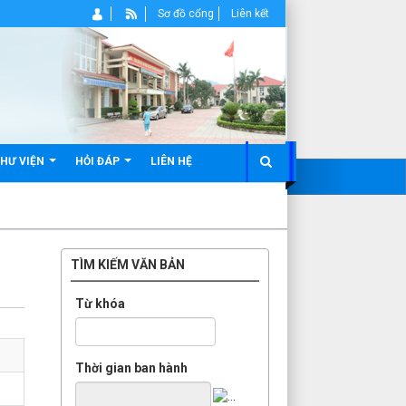
Sơ đồ cổng
Liên kết
HƯ VIỆN
HỎI ĐÁP
LIÊN HỆ
TÌM KIẾM VĂN BẢN
Từ khóa
Thời gian ban hành