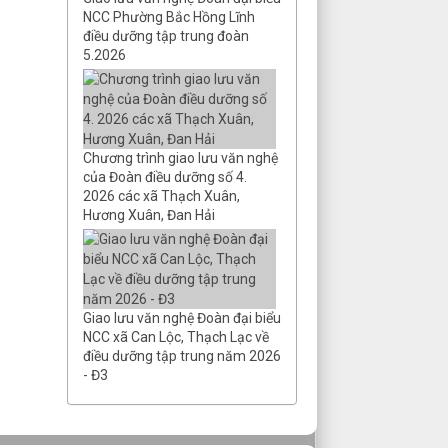
Thời gian đăng: 30/03/2026
NCC Phường Bắc Hồng Lĩnh
lượt xem: 86 | lượt tải:44
điều dưỡng tập trung đoàn
5.2026
QĐ số 33/QĐ-
DDNCC&BTXH
Công khai số liệu thực hiện
NS tỉnh năm 2025
Thời gian đăng: 30/03/2026
Chương trình giao lưu văn nghệ
lượt xem: 96 | lượt tải:44
của Đoàn điều dưỡng số 4.
QĐ số 18/QĐ-
2026 các xã Thạch Xuân,
Hương Xuân, Đan Hải
DDNCC&BTXH
Công khai số liệu dự toán
ngân sách năm 2026
Thời gian đăng: 30/03/2026
lượt xem: 98 | lượt tải:58
Giao lưu văn nghệ Đoàn đại biểu
QĐ 25/QĐ-DDNCC_BTXH;
NCC xã Can Lộc, Thạch Lạc về
QĐ 33/QĐ-DDNCC_
điều dưỡng tập trung năm 2026
Công khai dự toán
- Đ3
Thời gian đăng: 08/03/2026
lượt xem: 112 | lượt tải:104
QĐ số 18/QĐ-