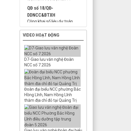
DDNCC&BTXH
Công khai số liệu dự toán
ngân sách năm 2026
Thời gian đăng: 30/03/2026
lượt xem: 98 | lượt tải:58
QĐ 25/QĐ-DDNCC_BTXH;
VIDEO HOẠT ĐỘNG
QĐ 33/QĐ-DDNCC_
Công khai dự toán
Thời gian đăng: 08/03/2026
lượt xem: 112 | lượt tải:104
D7-Giao lưu văn nghệ Đoàn
NCC số 7.2026
QĐ số 18/QĐ-
DDNCC&BTXH ngày 26/0
Công khai số liệu dự toán
năm 2026
Đoàn đại biểu NCC phường Bắc
Thời gian đăng: 26/01/2026
Hồng Lĩnh, Nam Hồng Lĩnh
lượt xem: 137 | lượt tải:108
thăm địa chỉ đỏ tại Quảng Trị
QĐ số 25/QĐ-
DDNCC&BTXH
Công khai số liệu NS TW
năm 2025
Giao lưu văn nghệ Đoàn đại biểu