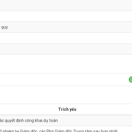
 quy
Trích yếu
ác quyết định công khai dự toán
ổ nhiệm lại Giám đốc, các Phó Giám đốc Trung tâm sau hợp nhất