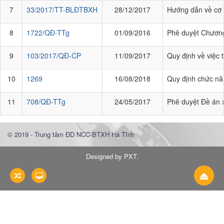
7
33/2017/TT-BLĐTBXH
28/12/2017
Hướng dẫn về cơ cấ
8
1722/QĐ-TTg
01/09/2016
Phê duyệt Chương
9
103/2017/QĐ-CP
11/09/2017
Quy định về việc t
10
1269
16/08/2018
Quy định chức năn
11
708/QĐ-TTg
24/05/2017
Phê duyệt Đề án x
© 2019 - Trung tâm ĐD NCC-BTXH Hà Tĩnh
Designed by PXT
.