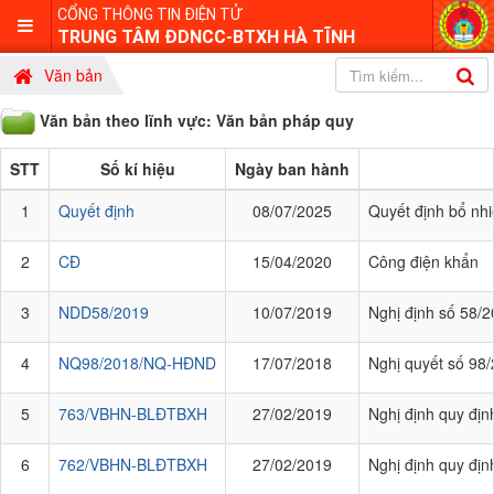
CỔNG THÔNG TIN ĐIỆN TỬ
TRUNG TÂM ĐDNCC-BTXH HÀ TĨNH
Văn bản
Văn bản theo lĩnh vực: Văn bản pháp quy
STT
Số kí hiệu
Ngày ban hành
1
Quyết định
08/07/2025
Quyết định bổ nhi
2
CĐ
15/04/2020
Công điện khẩn
3
NDD58/2019
10/07/2019
Nghị định số 58/
4
NQ98/2018/NQ-HĐND
17/07/2018
Nghị quyết số 98
5
763/VBHN-BLĐTBXH
27/02/2019
Nghị định quy địn
6
762/VBHN-BLĐTBXH
27/02/2019
Nghị định quy định