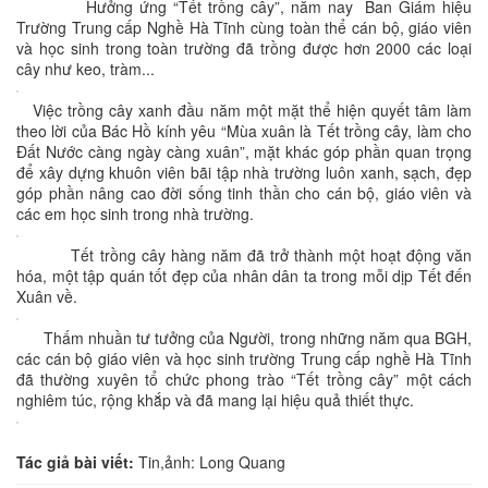
Hưởng ứng “Tết trồng cây”, năm nay Ban Giám hiệu
Trường Trung cấp Nghề Hà Tĩnh cùng toàn thể cán bộ, giáo viên
và học sinh trong toàn trường đã trồng được hơn 2000 các loại
cây như keo, tràm...
Việc trồng cây xanh đầu năm một mặt thể hiện quyết tâm làm
theo lời của Bác Hồ kính yêu “Mùa xuân là Tết trồng cây, làm cho
Đất Nước càng ngày càng xuân”, mặt khác góp phần quan trọng
để xây dựng khuôn viên bãi tập nhà trường luôn xanh, sạch, đẹp
góp phần nâng cao đời sống tinh thần cho cán bộ, giáo viên và
các em học sinh trong nhà trường.
Tết trồng cây hàng năm đã trở thành một hoạt động văn
hóa, một tập quán tốt đẹp của nhân dân ta trong mỗi dịp Tết đến
Xuân về.
Thấm nhuần tư tưởng của Người, trong những năm qua BGH,
các cán bộ giáo viên và học sinh trường Trung cấp nghề Hà Tĩnh
đã thường xuyên tổ chức phong trào “Tết trồng cây” một cách
nghiêm túc, rộng khắp và đã mang lại hiệu quả thiết thực.
Tác giả bài viết:
Tin,ảnh: Long Quang